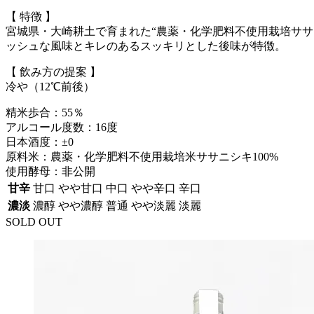
【 特徴 】
宮城県・大崎耕土で育まれた“農薬・化学肥料不使用栽培ササ
ッシュな風味とキレのあるスッキリとした後味が特徴。
【 飲み方の提案 】
冷や（12℃前後）
精米歩合：55％
アルコール度数：16度
日本酒度：±0
原料米：農薬・化学肥料不使用栽培米ササニシキ100%
使用酵母：非公開
甘辛
甘口
やや甘口
中口
やや辛口
辛口
濃淡
濃醇
やや濃醇
普通
やや淡麗
淡麗
SOLD OUT