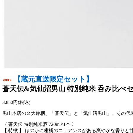
【蔵元直送限定セット】
蒼天伝&気仙沼男山 特別純米 呑み比べ
3,850円(税込)
男山本店の２大銘柄、「蒼天伝」と「気仙沼男山」、その代
〈 蒼天伝 特別純米酒 720ml×1本 〉
【 特徴 】 ほのかに柑橘のニュアンスがある爽やかな香り