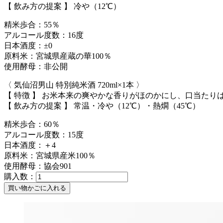
【 飲み方の提案 】 冷や（12℃）
精米歩合：55％
アルコール度数：16度
日本酒度：±0
原料米：宮城県産蔵の華100％
使用酵母：非公開
〈 気仙沼男山 特別純米酒 720ml×1本 〉
【 特徴 】 お米本来の爽やかな香りがほのかにし、口当た
【 飲み方の提案 】 常温・冷や（12℃）・熱燗（45℃）
精米歩合：60％
アルコール度数：15度
日本酒度：＋4
原料米：宮城県産米100％
使用酵母：協会901
購入数：