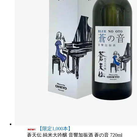
【限定1,000本】
蒼天伝 純米大吟醸 音響加振酒 蒼の音 720ml