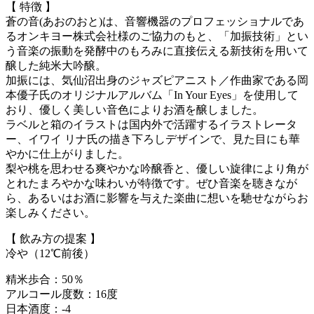
【 特徴 】
蒼の音(あおのおと)は、音響機器のプロフェッショナルであ
るオンキヨー株式会社様のご協力のもと、「加振技術」とい
う音楽の振動を発酵中のもろみに直接伝える新技術を用いて
醸した純米大吟醸。
加振には、気仙沼出身のジャズピアニスト／作曲家である岡
本優子氏のオリジナルアルバム「In Your Eyes」を使用して
おり、優しく美しい音色によりお酒を醸しました。
ラベルと箱のイラストは国内外で活躍するイラストレータ
ー、イワイ リナ氏の描き下ろしデザインで、見た目にも華
やかに仕上がりました。
梨や桃を思わせる爽やかな吟醸香と、優しい旋律により角が
とれたまろやかな味わいが特徴です。ぜひ音楽を聴きなが
ら、あるいはお酒に影響を与えた楽曲に想いを馳せながらお
楽しみください。
【 飲み方の提案 】
冷や（12℃前後）
精米歩合：50％
アルコール度数：16度
日本酒度：-4