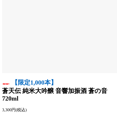
【限定1,000本】
蒼天伝 純米大吟醸 音響加振酒 蒼の音
720ml
3,300円(税込)