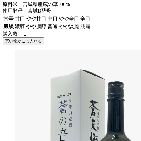
原料米：宮城県産蔵の華100％
使用酵母：宮城B酵母
甘辛
甘口
やや甘口
中口
やや辛口
辛口
濃淡
濃醇
やや濃醇
普通
やや淡麗
淡麗
購入数：